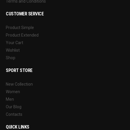
Terms and Conditions
CUSTOMER SERVICE
Product Simple
Product Extended
Your Cart
Wishlist
Shop
SPORT STORE
New Collection
Women
Men
Our Blog
Contacts
QUICK LINKS