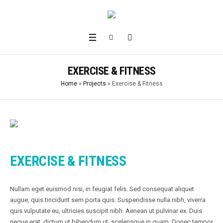
EXERCISE & FITNESS
Home
»
Projects
»
Exercise & Fitness
EXERCISE & FITNESS
Nullam eget euismod nisi, in feugiat felis. Sed consequat aliquet
augue, quis tincidunt sem porta quis. Suspendisse nulla nibh, viverra
quis vulputate eu, ultricies suscipit nibh. Aenean ut pulvinar ex. Duis
neque erat, dictum ut bibendum ut, scelerisque in quam. Donec tempor