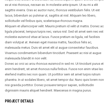
ex ut nisi rhoncus, necsan ex. In molestie ante ipsum. Ut eu mi a elit
sagittis viverra. Cras ac auctor nunc, rhoncus vestibulum felis. Ut est
lacus, bibendum ac pulvinar ut, sagittis at nisl. Aliquam leo libero,
sollicitudin vel finibus quis, scelerisque rhoncus magna.
Aliquam et ullamcorper velit. Mauris pretium id velit ut mattis. Donec ac
ligula placerat, tempus turpis nec, varius nisl. Sed sit amet sem nec est
molestie euismod vitae at lacus. Fusce pretium ex ligula, vel facilisis
diam volutpat at. Aenean eget massa mattis, faucibus felis ac,
malesuada metus. Duis sit amet elit ut augue consectetur faucibus.
Vivamus condimentum bibendum tincidunt. Praesent ac nisi ut augue
malesuada blandit in non velit.
Donec ac orci ac arcu rhoncus euismod in sed mi. Ut tincidunt purus et
enim hendrerit, sit amet rhoncus nulla finibus. Fusce non enim vitae leo
eleifend mattis nec non quam. Ut porttitor sem sit amet turpis rutrum
pharetra. In ut sodales libero, sit amet tempor dui. Nunc quis lorem non
nisi gravida porttitor. Donec posuere tempor sapien, sollicitudin
dignissim mauris aliquet hendrerit. Maecenas in magna purus.
PROJECT DETAILS