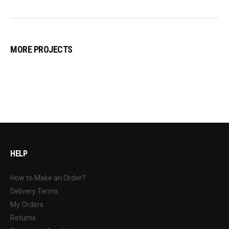
MORE PROJECTS
HELP
How to Make an Order?
Delivery Terms
My Orders
Returns